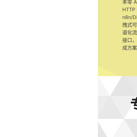
本零 
HTT
n8n/
拽式可
道化流
接口，
成方案