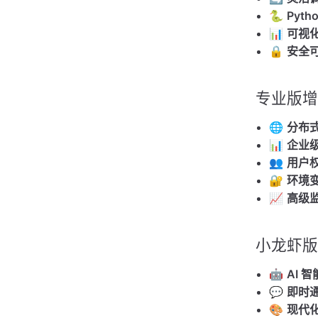
🐍
Pyt
📊
可视
🔒
安全
专业版增
🌐
分布
📊
企业
👥
用户
🔐
环境
📈
高级
小龙虾版
🤖
AI 
💬
即时
🎨
现代化