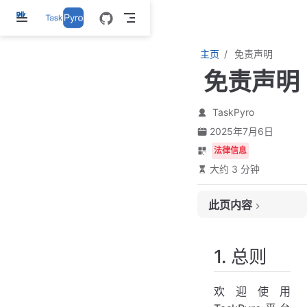
跳
至
主
主页
免责声明
要
免责声明
內
容
TaskPyro
2025年7月6日
法律信息
大约 3 分钟
此页内容
1. 总则
2. 使用条款
1. 总则
3. 责任限制
4. 知识产权
欢迎使用
5. 使用声明