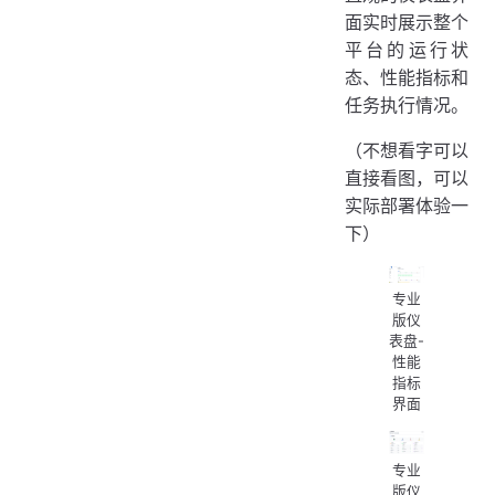
系统资源监控
面实时展示整个
CPU性能监控
平台的运行状
态、性能指标和
内存使用监控
任务执行情况。
磁盘存储监控
网络性能监控
（不想看字可以
性能图表展示
直接看图，可以
实时性能图表
实际部署体验一
性能统计分析
下）
任务执行概览
核心执行指标
专业
实时任务状态
版仪
表盘-
任务执行趋势
性能
时间维度分析
指标
界面
执行质量分析
分布式执行统计
节点执行分布
专业
版仪