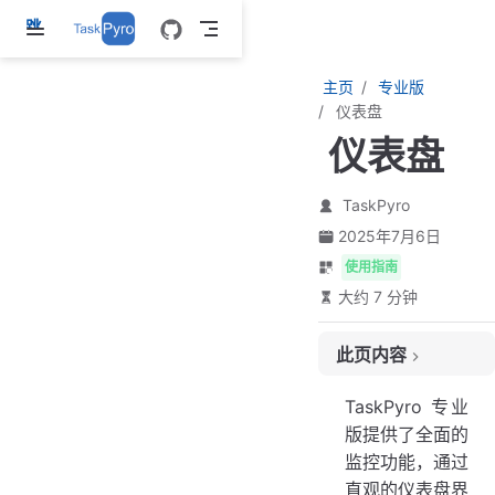
跳
至
主
主页
专业版
要
仪表盘
內
仪表盘
容
TaskPyro
2025年7月6日
使用指南
大约 7 分钟
此页内容
核心统计卡片
TaskPyro 专业
集群状态监控
版提供了全面的
节点状态概览
监控功能，通过
系统运行状态
直观的仪表盘界