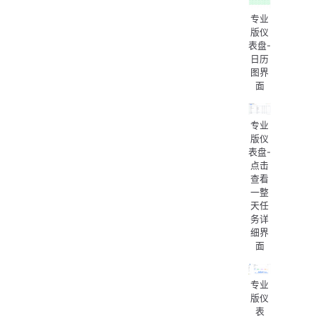
专业
版仪
表盘-
日历
图界
面
专业
版仪
表盘-
点击
查看
一整
天任
务详
细界
面
专业
版仪
表