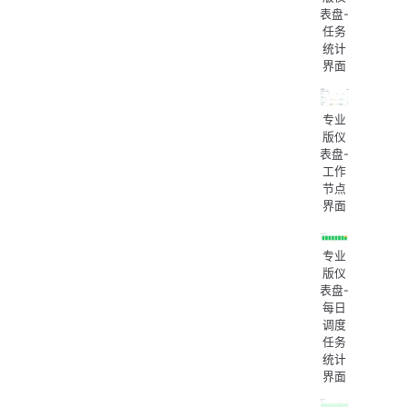
项目维度统计
表盘-
节点概览
任务
统计
节点基本信息
界面
节点运行状态
节点性能监控
专业
实时资源监控
版仪
任务执行监控
表盘-
工作
任务执行分析图表
节点
任务执行统计
界面
交互式图表功能
图表交互操作
专业
版仪
表盘-
每日
调度
任务
统计
界面