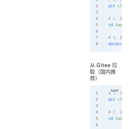
git
 clone
# 2. 进
cd
 taskpy
# 3. 启
docker-co
从 Gitee 拉
取（国内推
荐）
# 1. 克
git
 clone
# 2. 进
cd
 taskpy