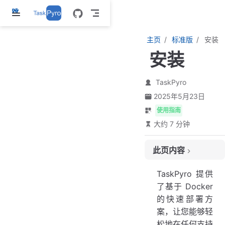
跳
至
主
主页
标准版
安装
要
安装
內
容
TaskPyro
2025年5月23日
使用指南
大约 7 分钟
安装步骤
此页内容
方式一：一键安装脚本（最便捷，推荐）
方式二：直接拉取代码
TaskPyro 提供
方式三：手动创建文件
了基于 Docker
访问系统
的快速部署方
默认账号密码
案，让您能够轻
安装注意事项
松地在任何支持