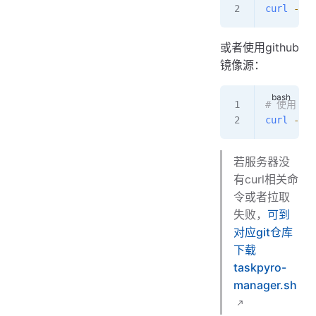
curl
 -fsS
或者使用github
镜像源：
# 使用 G
curl
 -fsS
若服务器没
有curl相关命
令或者拉取
失败，
可到
对应git仓库
下载
taskpyro-
manager.sh