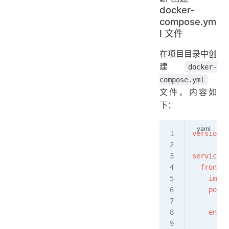
docker-
compose.ym
l 文件
在项目目录中创
建
docker-
compose.yml
文件，内容如
下：
version
: 
services
:
  fronten
    image
    ports
      - 
"
    envir
      - 
P