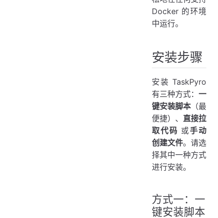
常见问题
Docker 的环境
中运行。
升级说明
卸载说明
安装步骤
安装 TaskPyro
有三种方式：
一
键安装脚本
（最
便捷）、
直接拉
取代码
或
手动
创建文件
。请选
择其中一种方式
进行安装。
方式一：一
键安装脚本