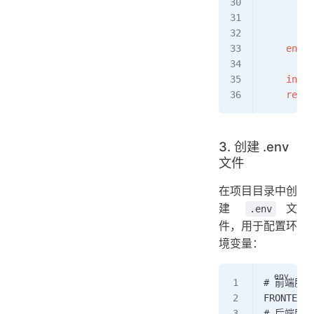
      - 
/
      - 
/
      - 
/
    env_f
      - 
.
    init
:
    resta
3. 创建 .env
文件
在项目目录中创
建
文
.env
件，用于配置环
境变量：
# 前端服
FRONTEND_
# 后端服